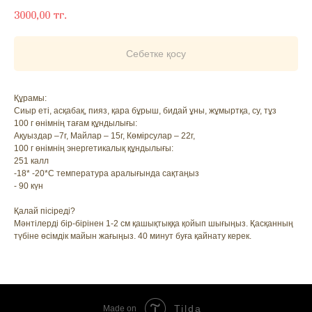
3000,00
тг.
Себетке қосу
Құрамы:
Сиыр еті, асқабақ, пияз, қара бұрыш, бидай ұны, жұмыртқа, су, тұз
100 г өнімнің тағам құндылығы:
Ақуыздар –7г, Майлар – 15г, Көмірсулар – 22г,
100 г өнімнің энергетикалық құндылығы:
251 калл
-18* -20*С температура аралығында сақтаңыз
- 90 күн
Қалай пісіреді?
Мәнтілерді бір-бірінен 1-2 см қашықтыққа қойып шығыңыз. Қасқанның
түбіне өсімдік майын жағыңыз. 40 минут буға қайнату керек.
Tilda
Made on