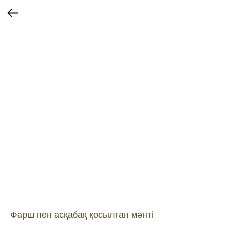
Фарш пен асқабақ қосылған мәнті