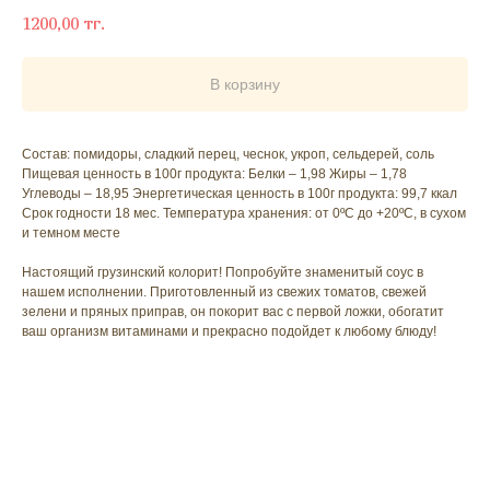
1200,00
тг.
В корзину
Состав: помидоры, сладкий перец, чеснок, укроп, сельдерей, соль
Пищевая ценность в 100г продукта: Белки – 1,98 Жиры – 1,78
Углеводы – 18,95 Энергетическая ценность в 100г продукта: 99,7 ккал
Срок годности 18 мес. Температура хранения: от 0ºС до +20ºС, в сухом
и темном месте
Настоящий грузинский колорит! Попробуйте знаменитый соус в
нашем исполнении. Приготовленный из свежих томатов, свежей
зелени и пряных приправ, он покорит вас с первой ложки, обогатит
ваш организм витаминами и прекрасно подойдет к любому блюду!