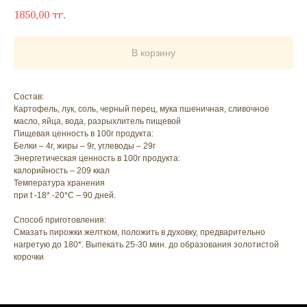
1850,00
тг.
В корзину
Состав:
Картофель, лук, соль, черный перец, мука пшеничная, сливочное
масло, яйца, вода, разрыхлитель пищевой
Пищевая ценность в 100г продукта:
Белки – 4г, жиры – 9г, углеводы – 29г
Энергетическая ценность в 100г продукта:
калорийность – 209 ккал
Температура хранения
при t -18* -20*С – 90 дней.
Способ приготовления:
Смазать пирожки желтком, положить в духовку, предварительно
нагретую до 180*. Выпекать 25-30 мин. до образования золотистой
корочки