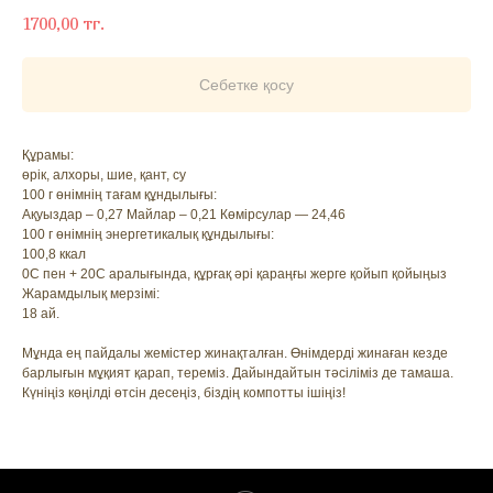
1700,00
тг.
Себетке қосу
Құрамы:
өрік, алхоры, шие, қант, су
100 г өнімнің тағам құндылығы:
Ақуыздар – 0,27 Майлар – 0,21 Көмірсулар — 24,46
100 г өнімнің энергетикалық құндылығы:
100,8 ккал
0С пен + 20С аралығында, құрғақ әрі қараңғы жерге қойып қойыңыз
Жарамдылық мерзімі:
18 ай.
Мұнда ең пайдалы жемістер жинақталған. Өнімдерді жинаған кезде
барлығын мұқият қарап, тереміз. Дайындайтын тәсіліміз де тамаша.
Күніңіз көңілді өтсін десеңіз, біздің компотты ішіңіз!